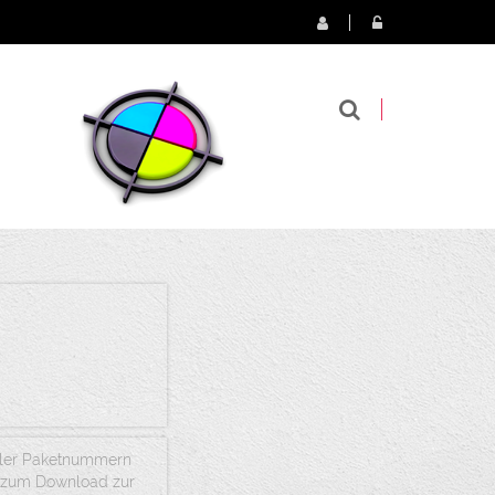
ueller Paketnummern
g zum Download zur