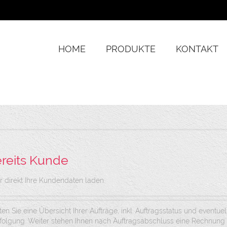
HOME
PRODUKTE
KONTAKT
ereits Kunde
r direkt Ihre Kundendaten laden.
ten Sie eine Übersicht Ihrer Aufträge, inkl. Auftragsstatus und event
rfolgung. Weiter stehen Ihnen nach Auftragsabschluss eine Rechnun