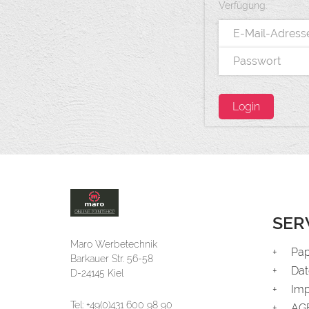
Verfügung.
SER
Maro Werbetechnik
Pap
Barkauer Str. 56-58
Dat
D-24145 Kiel
Im
Tel: +49(0)431 600 98 90
AG