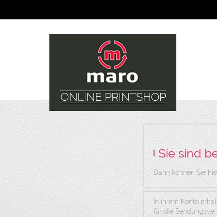
Sie sind b
Dann können Sie hie
In ihrem Konto erhal
für die Sendungsve