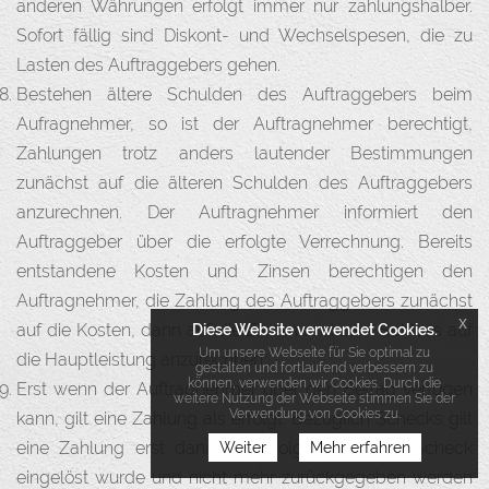
anderen Währungen erfolgt immer nur zahlungshalber.
Sofort fällig sind Diskont- und Wechselspesen, die zu
Lasten des Auftraggebers gehen.
Bestehen ältere Schulden des Auftraggebers beim
Aufragnehmer, so ist der Auftragnehmer berechtigt,
Zahlungen trotz anders lautender Bestimmungen
zunächst auf die älteren Schulden des Auftraggebers
anzurechnen. Der Auftragnehmer informiert den
Auftraggeber über die erfolgte Verrechnung. Bereits
entstandene Kosten und Zinsen berechtigen den
Auftragnehmer, die Zahlung des Auftraggebers zunächst
x
Diese Website verwendet Cookies.
auf die Kosten, dann auf die Zinsen und zum Schluss auf
Um unsere Webseite für Sie optimal zu
die Hauptleistung anzurechnen.
gestalten und fortlaufend verbessern zu
können, verwenden wir Cookies. Durch die
Erst wenn der Auftragnehmer über den Betrag verfügen
weitere Nutzung der Webseite stimmen Sie der
Verwendung von Cookies zu.
kann, gilt eine Zahlung als erfolgt. Bezüglich Schecks gilt
eine Zahlung erst dann als erfolgt, wenn der Scheck
Weiter
Mehr erfahren
eingelöst wurde und nicht mehr zurückgegeben werden